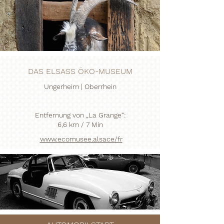
DAS ELSASS ÖKO-MUSEUM
Ungerheim | Oberrhein
Entfernung von „La Grange“:
6,6 km / 7 Min
www.ecomusee.alsace/fr