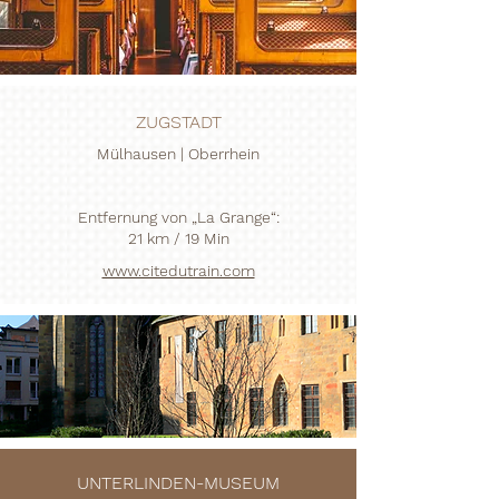
ZUGSTADT
Mülhausen | Oberrhein
Entfernung von „La Grange“:
21 km / 19 Min
www.citedutrain.com
UNTERLINDEN-MUSEUM