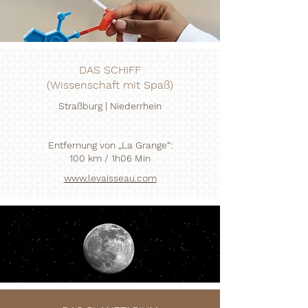
DAS SCHIFF
(Wissenschaft mit Spaß)
Straßburg | Niederrhein
Entfernung von „La Grange“:
100 km / 1h06 Min
www.levaisseau.com