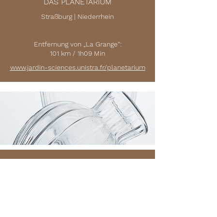
DAS PLANETARIUM
Straßburg | Niederrhein
Entfernung von „La Grange“:
101 km / 1h09 Min
www.jardin-sciences.unistra.fr/planetarium
LALIQUE-MUSEUM
(Kunstglas)
Wingen-sur-Moder | Niederrhein