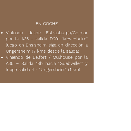
EN COCHE
Viniendo desde Estrasburgo/Colmar
por la A35 - salida D201 "Meyenheim"
luego en Ensisheim siga en dirección a
Ungersheim (7 kms desde la salida)
Viniendo de Belfort / Mulhouse por la
A36 – Salida 18b hacia "Guebwiller" y
luego salida 4 - "Ungersheim" (1 km)
POR AVIÓN
www.euroaeropuerto.com
Aeropuerto de Basilea Mulhouse: 40
km / 30 minutos