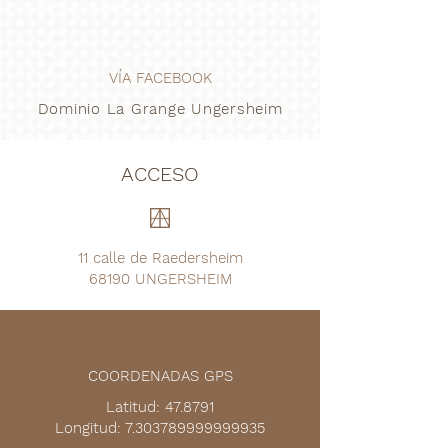
VÍA FACEBOOK
Dominio La Grange Ungersheim
ACCESO
11 calle de Raedersheim
68190 UNGERSHEIM
COORDENADAS GPS
Latitud: 47.8791
Longitud: 7.303789999999935