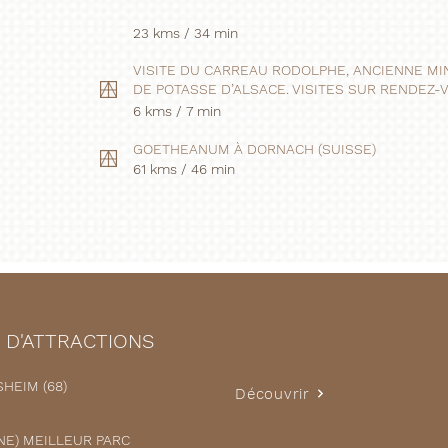
23 kms / 34 min
VISITE DU CARREAU RODOLPHE, ANCIENNE MI
DE POTASSE D’ALSACE. VISITES SUR RENDEZ-
6 kms / 7 min
GOETHEANUM À DORNACH (SUISSE)
61 kms / 46 min
 D'ATTRACTIONS
HEIM (68)
Découvrir
NE) MEILLEUR PARC