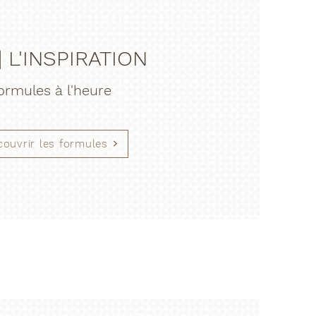
| L'INSPIRATION
ormule
s
à l'heure
ouvrir les formules