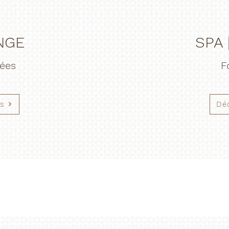
NGE
SPA 
nées
F
es
Déc